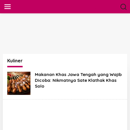
S
Liputan Indonesia 24
k
i
p
t
o
c
o
n
t
e
n
Kuliner
t
Makanan Khas Jawa Tengah yang Wajib
Dicoba: Nikmatnya Sate Klathak Khas
Solo