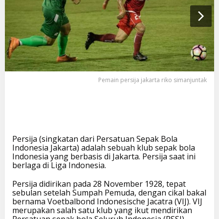
S
e
p
a
k
b
o
l
a
Pemain persija jakarta riko simanjuntak
I
n
d
o
n
e
Persija (singkatan dari Persatuan Sepak Bola
s
Indonesia Jakarta) adalah sebuah klub sepak bola
i
Indonesia yang berbasis di Jakarta. Persija saat ini
a
berlaga di Liga Indonesia.
P
e
r
Persija didirikan pada 28 November 1928, tepat
s
sebulan setelah Sumpah Pemuda, dengan cikal bakal
i
bernama Voetbalbond Indonesische Jacatra (VIJ). VIJ
j
merupakan salah satu klub yang ikut mendirikan
a