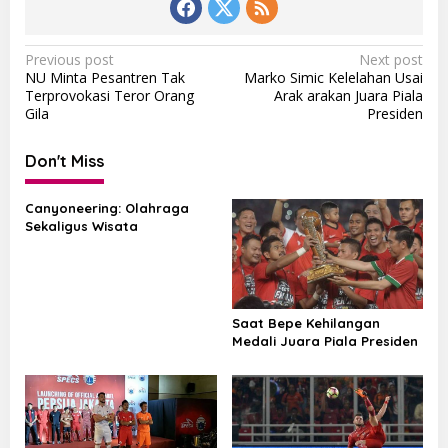
P
Previous post
Next post
NU Minta Pesantren Tak
Marko Simic Kelelahan Usai
o
Terprovokasi Teror Orang
Arak arakan Juara Piala
s
Gila
Presiden
t
Don't Miss
n
a
Canyoneering: Olahraga
v
Sekaligus Wisata
i
g
a
Saat Bepe Kehilangan
t
Medali Juara Piala Presiden
i
o
n