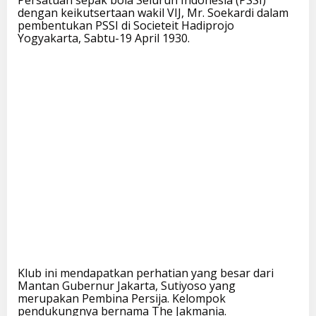
Persatuan sepak bola Seluruh Indonesia (PSSI)
J
dengan keikutsertaan wakil VIJ, Mr. Soekardi dalam
a
pembentukan PSSI di Societeit Hadiprojo
k
Yogyakarta, Sabtu-19 April 1930.
a
r
t
a
Klub ini mendapatkan perhatian yang besar dari
Mantan Gubernur Jakarta, Sutiyoso yang
merupakan Pembina Persija. Kelompok
pendukungnya bernama The Jakmania.