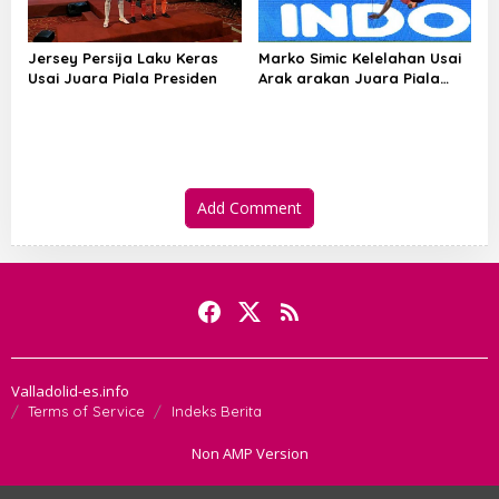
Jersey Persija Laku Keras
Marko Simic Kelelahan Usai
Usai Juara Piala Presiden
Arak arakan Juara Piala
Presiden
Add Comment
Valladolid-es.info
Terms of Service
Indeks Berita
Non AMP Version