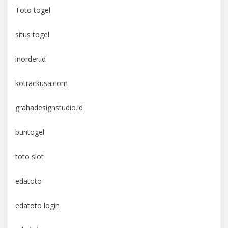
Toto togel
situs togel
inorder.id
kotrackusa.com
grahadesignstudio.id
buntogel
toto slot
edatoto
edatoto login