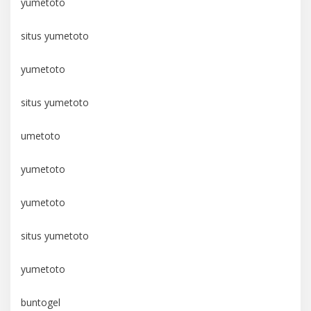
yumetoto
situs yumetoto
yumetoto
situs yumetoto
umetoto
yumetoto
yumetoto
situs yumetoto
yumetoto
buntogel