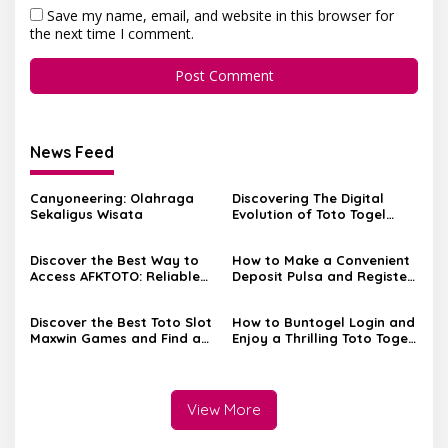
Save my name, email, and website in this browser for
the next time I comment.
News Feed
Canyoneering: Olahraga
Discovering The Digital
Sekaligus Wisata
Evolution of Toto Togel
Through the EdaToto
Platform
Discover the Best Way to
How to Make a Convenient
Access AFKTOTO: Reliable
Deposit Pulsa and Register
Alternative Links You Can
on Daftar Rdtoto for
Trust
Seamless Betting
Discover the Best Toto Slot
How to Buntogel Login and
Maxwin Games and Find a
Enjoy a Thrilling Toto Togel
Trusted Situs Slot
Experience
Terpercaya for Your
Betting Needs
View More