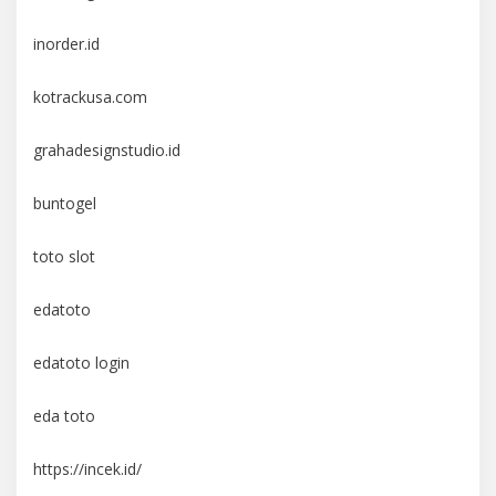
inorder.id
kotrackusa.com
grahadesignstudio.id
buntogel
toto slot
edatoto
edatoto login
eda toto
https://incek.id/