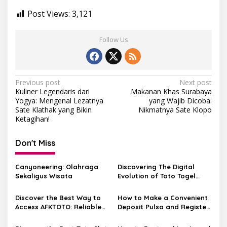
Post Views:
3,121
Follow Us
Post
Previous post
Next post
Kuliner Legendaris dari
Makanan Khas Surabaya
navigation
Yogya: Mengenal Lezatnya
yang Wajib Dicoba:
Sate Klathak yang Bikin
Nikmatnya Sate Klopo
Ketagihan!
Don't Miss
Canyoneering: Olahraga
Discovering The Digital
Sekaligus Wisata
Evolution of Toto Togel
Through the EdaToto
Platform
Discover the Best Way to
How to Make a Convenient
Access AFKTOTO: Reliable
Deposit Pulsa and Register
Alternative Links You Can
on Daftar Rdtoto for
Trust
Seamless Betting