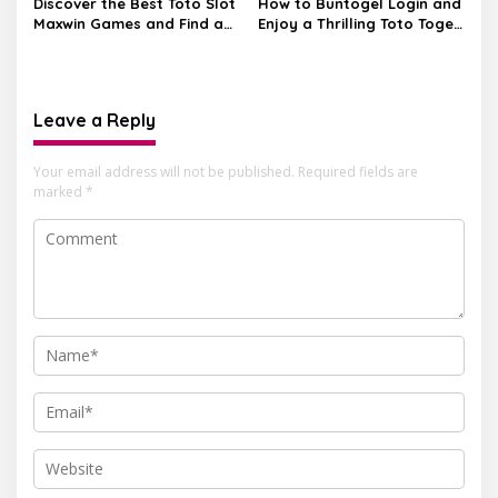
Discover the Best Toto Slot
How to Buntogel Login and
Maxwin Games and Find a
Enjoy a Thrilling Toto Togel
Trusted Situs Slot
Experience
Terpercaya for Your
Betting Needs
Leave a Reply
Your email address will not be published.
Required fields are
marked
*