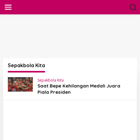
S
Liputan Indonesia 24
k
i
p
t
o
c
o
n
t
e
n
Sepakbola Kita
t
Sepakbola Kita
Saat Bepe Kehilangan Medali Juara
Piala Presiden