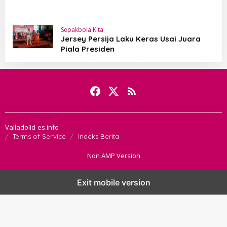
Sepakbola Kita
Jersey Persija Laku Keras Usai Juara
Piala Presiden
Valladolid-es.info
Terms of Service
Indeks Berita
Non AMP Version
Exit mobile version