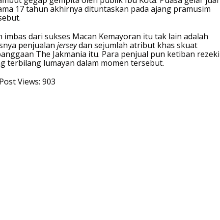
r
ama 17 tahun akhirnya dituntaskan pada ajang pramusim
e
sebut.
s
i
 imbas dari sukses Macan Kemayoran itu tak lain adalah
d
isnya penjualan
jersey
dan sejumlah atribut khas skuat
e
anggaan The Jakmania itu. Para penjual pun ketiban rezeki
n
g terbilang lumayan dalam momen tersebut.
Post Views:
903