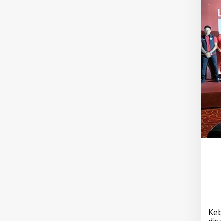
Keb
dis