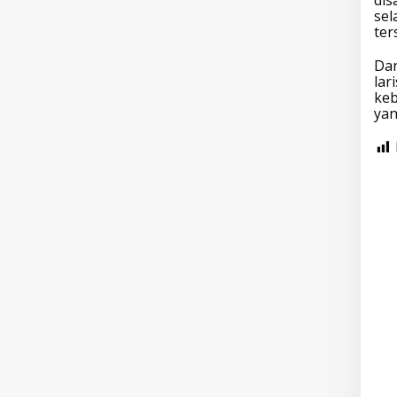
sel
ter
Dan
lar
keb
yan