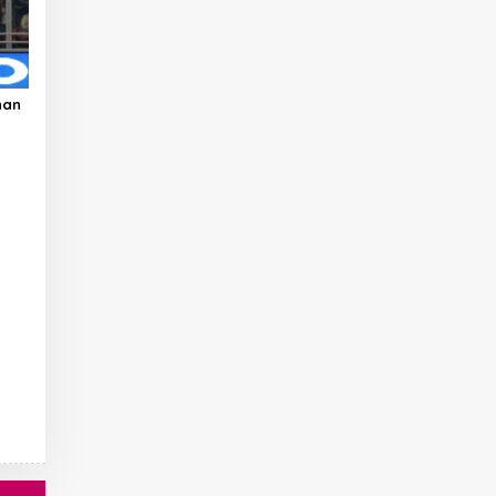
han
en