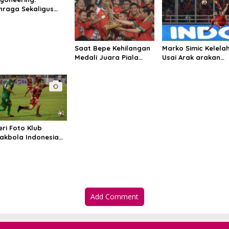
hraga Sekaligus
ata
Saat Bepe Kehilangan
Marko Simic Kelela
Medali Juara Piala
Usai Arak arakan
Presiden
Juara Piala Presid
eri Foto Klub
akbola Indonesia
sija Jakarta
Add Comment