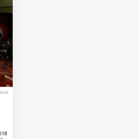
skuat
018
ra