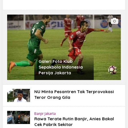
s
i
a
2
4
Galeri Foto Klub
Sepakbola Indonesia
Persija Jakarta
NU Minta Pesantren Tak Terprovokasi
Teror Orang Gila
Banjir Jakarta
Rawa Terate Rutin Banjir, Anies Bakal
Cek Pabrik Sekitar