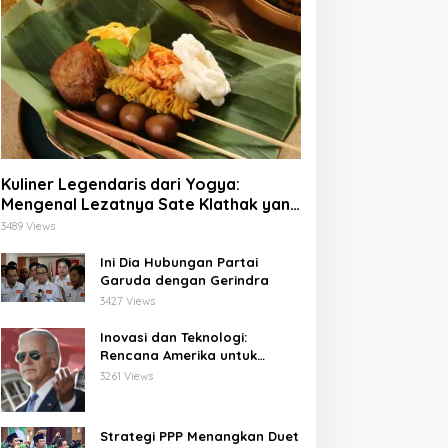
Kuliner Legendaris dari Yogya:
Mengenal Lezatnya Sate Klathak yang
Bikin Ketagihan!
3489 Views
Ini Dia Hubungan Partai
Garuda dengan Gerindra
3427 Views
Inovasi dan Teknologi:
Rencana Amerika untuk
Menjadi Negara yang Lebih
3261 Views
Maju
Strategi PPP Menangkan Duet