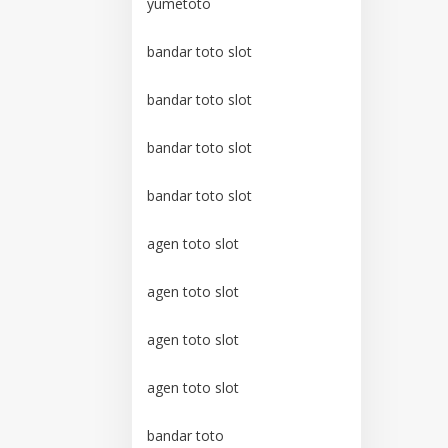
yumetoto
bandar toto slot
bandar toto slot
bandar toto slot
bandar toto slot
agen toto slot
agen toto slot
agen toto slot
agen toto slot
bandar toto