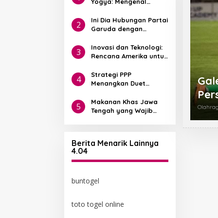
Yogya: Mengenal
Lezatnya Sate Klathak
yang Bikin Ketagihan!
Ini Dia Hubungan Partai
2
Garuda dengan
Gerindra
Inovasi dan Teknologi:
3
Rencana Amerika untuk
Menjadi Negara yang
Lebih Maju
Strategi PPP
Gal
4
Menangkan Duet
Per
Ganjar dan Gus Yasin
Makanan Khas Jawa
5
Olahra
Tengah yang Wajib
Dicoba: Nikmatnya
Sate Klathak Khas Solo
Berita Menarik Lainnya
4.04
buntogel
toto togel online