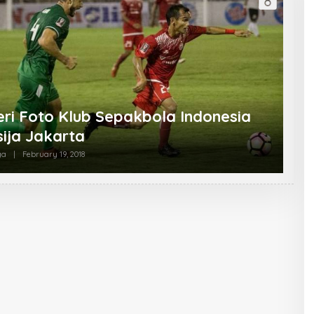
eri Foto Klub Sepakbola Indonesia
sija Jakarta
By
ga
|
February 19, 2018
Admin@@