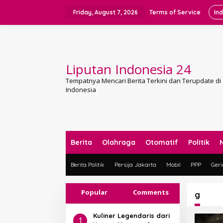
Skip
to
Friday, August 7, 2026
Terms of Service
In
content
Liputan Indonesia 24
Tempatnya Mencari Berita Terkini dan Terupdate di
Indonesia
Berita
Olahraga
Otomatif
Politik
Berita Politik
Persija Jakarta
Mobil
PPP
Geri
Popular
Comments
g
Kuliner Legendaris dari
1